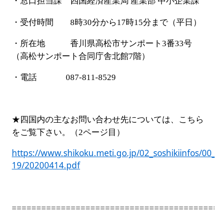
・窓口担当課 四国経済産業局 産業部 中小企業課
・受付時間
8
時
30
分から
17
時
15
分まで（平日）
・所在地 香川県高松市サンポート
3
番
33
号
（高松サンポート合同庁舎北館
7
階）
・電話
087-811-8529
★四国内の主なお問い合わせ先については、こちら
をご覧下さい。（
2
ページ目）
https://www.shikoku.meti.go.jp/02_soshikiinfos/00
19/20200414.pdf
==========================================