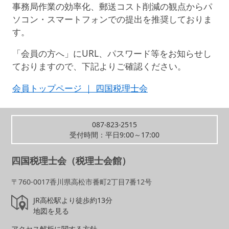
事務局作業の効率化、郵送コスト削減の観点からパ
ソコン・スマートフォンでの提出を推奨しておりま
す。
「会員の方へ」に
URL
、パスワード等をお知らせし
ておりますので、下記よりご確認ください。
会員トップページ ｜ 四国税理士会
087-823-2515
受付時間：平日9:00～17:00
四国税理士会（税理士会館）
〒760-0017香川県高松市番町2丁目7番12号
JR高松駅より徒歩約13分
地図を見る
アクセス解析に関する方針