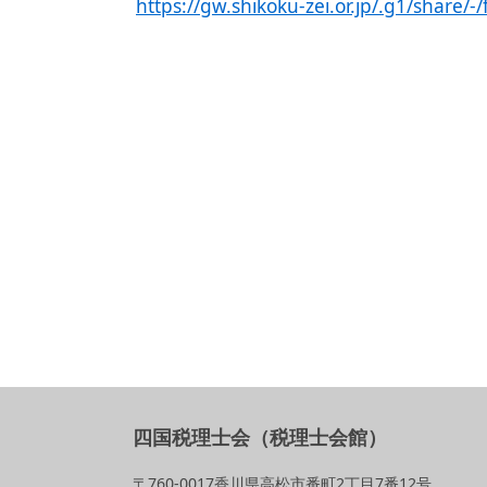
https://gw.shikoku-zei.or.jp/.g1/share/-/
四国税理士会（税理士会館）
〒760-0017香川県高松市番町2丁目7番12号