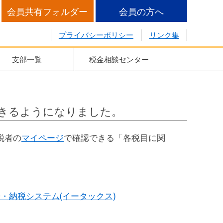
会員共有フォルダー
会員の方へ
プライバシーポリシー
リンク集
支部一覧
税金相談センター
きるようになりました。
税者の
マイページ
で確認できる「各税目に関
・納税システム(イータックス)