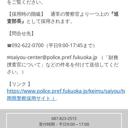
をご覧ください。
【採用時の階級】 通常の警察官より一つ上の
『
巡
査部長
』
として採用されます。
【問合せ先】
☎092-622-0700（平日9:00-17:45まで）
✉saiyou-center@police.pref.fukuoka.jp （「財務
捜査官について」などの件名を付けて送信してくだ
さい。）
【リンク 】
https://www.police.pref.fukuoka.jp/keimu/saiyou/t
岡県警察採用サイト ）
087-823-2515
受付時間：平日9:00～17:00